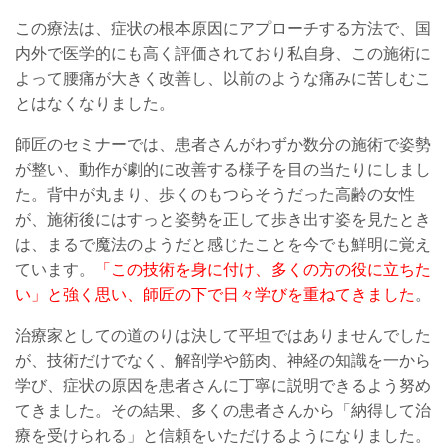
この療法は、
症状
の根本原因にアプローチする方法で、
国
内外で
医学的にも高く評価されて
おり私
自身、この施術に
よって腰痛が大きく改善し、以前のような痛みに苦しむこ
とはなくなりました。
師匠の
セミナーでは、患者さんがわずか数分の施術で姿勢
が整い、動作が劇的に改善する様子を目の当たりにしまし
た。背中が丸まり、歩くのもつらそうだった高齢の女性
が、施術後にはすっと姿勢を正して歩き出す姿を見たとき
は、まるで魔法のようだと感じたことを今でも鮮明に覚え
ています。
「この技術を身に付け、多くの方の役に立ちた
い」と強く思い、師匠の下で日々学びを重ねてきました
。
治療家としての道のりは決して平坦ではありませんでした
が
、技術だけでなく、
解剖学や筋肉、神経の知識を一から
学び、症状の原因を患者さんに丁寧に説明できるよう努め
てきました。その結果、多くの患者さんから「納得して治
療を受けられる」と信頼をいただけるようになりました。