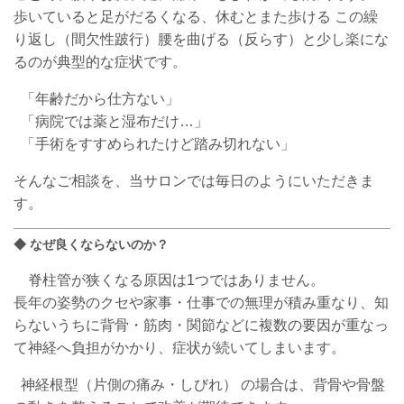
歩いていると足がだるくなる、休むとまた歩ける この繰
り返し（間欠性跛行）
腰を曲げる（反らす）
と少し楽にな
るのが典型的な症状です。
「年齢だから仕方ない」
「病院で
は
薬と湿布だけ…」
「手術をすすめられたけど踏み切れない」
そんなご相談を、当
サロン
では毎日のようにいただきま
す。
◆ なぜ良くならないのか？
脊柱管が狭くなる原因は1つではありません。
長年の姿勢のクセや家事・仕事での無理が積み重なり、知
らないうちに
背骨・筋肉・関節など
に
複数の要因が重なっ
て神経へ負担がかかり、症状が続いてしまいます。
神経根型（片側の痛み・しびれ） の場合は、背骨や骨盤